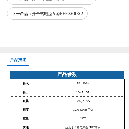
下一产品：
开合式电流互感KH-0.66-32
产品描述
产品参数
输入
50...600A
输出
25mA...5A
负载
<4Ω,2.5VA
精度
0.2,0.5,0.5S可选
重量
3KG
其他
适用于不断电场合
,IP67防水